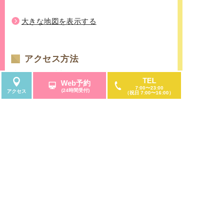
大きな地図を表示する
アクセス方法
地下鉄栄駅8番出口からのアクセス
TEL
Web予約
名古屋市営地下鉄東山線・名古屋市営地下鉄名城
7:00〜23:00
(24時間受付)
アクセス
（祝日 7:00〜16:00）
線の「栄」にて下車。「栄」駅の西改札口を出て
すぐの地下鉄8番出口から、地下フロア直結してい
る「サンシャインサカエ」5階に当院があります。
名鉄瀬戸線「栄町」からのアクセス
名古屋鉄道瀬戸線の栄町にて下車。
サンシャインサカエの特徴である「観覧車」のあ
る建物を目印に御来院くださいませ。
栄バスターミナルをご利用の方へ
名古屋鉄道の名鉄バスセンター、名古屋市営バス
センターのターミナル停留所が「栄」にございま
続きを読む
す。名古屋市中区、東区、西区、北区、南区、千