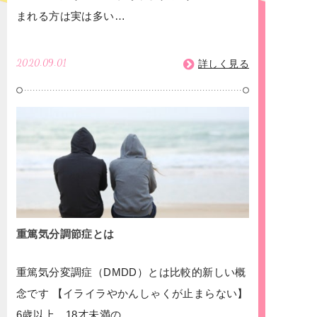
まれる方は実は多い…
2020.09.01
詳しく見る
重篤気分調節症とは
重篤気分変調症（DMDD）とは比較的新しい概
念です 【イライラやかんしゃくが止まらない】
6歳以上、18才未満の…