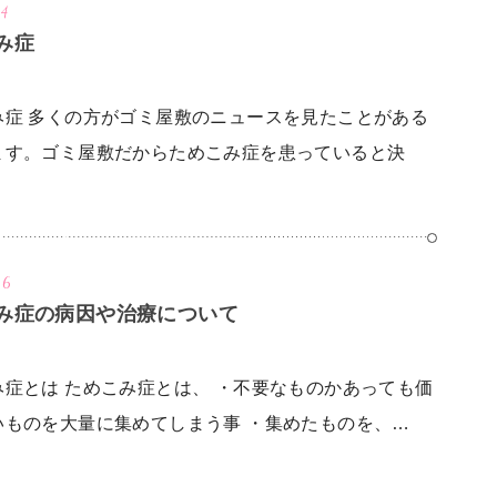
ADHD・注意
アスペルガー
24
欠陥多動性障害
症候群
み症
不眠症・睡眠障害
自律神経失調症
み症 多くの方がゴミ屋敷のニュースを見たことがある
PMS）
統合失調症
双極性障害
ます。ゴミ屋敷だからためこみ症を患っていると決
26
み症の病因や治療について
み症とは ためこみ症とは、 ・不要なものかあっても価
いものを大量に集めてしまう事 ・集めたものを、…