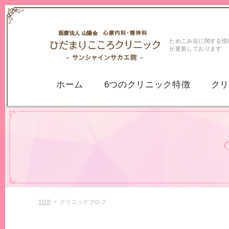
ためこみ症に関する情
が更新しております
ホーム
6つのクリニック特徴
ク
うつ病
うつ病
気分変調症・持
パニック症
パニック障害
不安症
不安神経症
TOP
クリニックブログ
全般性不安障害