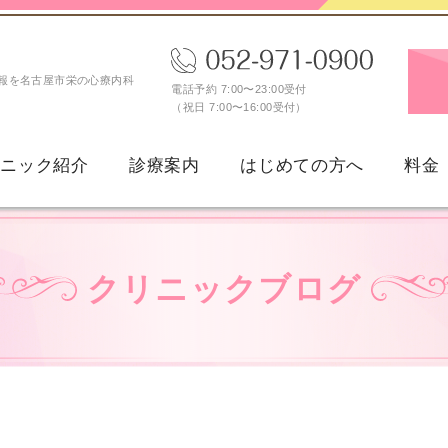
報を名古屋市栄の心療内科
電話予約 7:00〜23:00受付
（祝日 7:00〜16:00受付）
リニック紹介
診療案内
はじめての方へ
料金
新型うつ病
女性のうつ病
クリニックブログ
続性抑うつ障害
月経前不快気分障害（PM
パニック障害
不安障害・不安症
広場恐怖症
限局性恐怖症