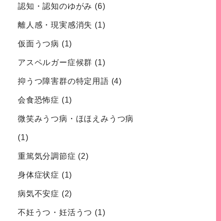
認知・認知のゆがみ
(6)
離人感・現実感消失
(1)
仮面うつ病
(1)
アスペルガー症候群
(1)
抑うつ障害群の特定用語
(4)
会食恐怖症
(1)
微笑みうつ病・ほほえみうつ病
(1)
重篤気分調節症
(2)
身体症状症
(1)
病気不安症
(2)
不妊うつ・妊活うつ
(1)