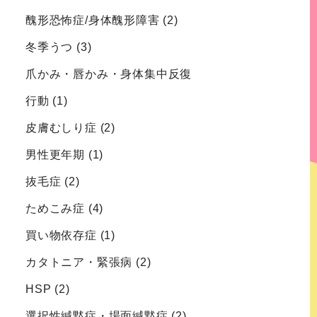
醜形恐怖症/身体醜形障害
(2)
冬季うつ
(3)
爪かみ・唇かみ・身体集中反復
行動
(1)
皮膚むしり症
(2)
男性更年期
(1)
抜毛症
(2)
ためこみ症
(4)
買い物依存症
(1)
カタトニア・緊張病
(2)
HSP
(2)
選択性緘黙症・場面緘黙症
(2)