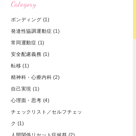
Category
ボンディング
(1)
強迫性障害
認知症
発達性協調運動症
(1)
むずむず脚
症候群
常同運動症
(1)
安全配慮義務
(1)
転移
(1)
精神科・心療内科
(2)
自己実現
(1)
心理面・思考
(4)
チェックリスト／セルフチェッ
ク
(1)
人間関係リセット症候群
(2)