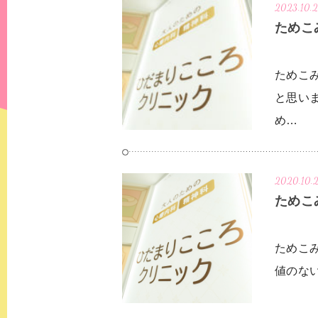
発達障害
大人の発達障害
2023.10.
ためこ
その他
適応障害
ためこ
月経前症候群（
と思い
め…
2020.10.
ためこ
ためこ
値のな