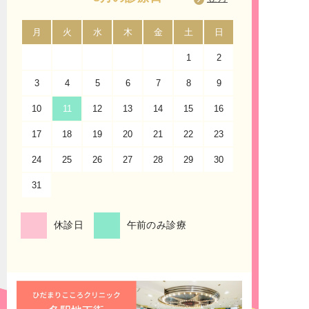
「久屋大通」「矢場町」「伏見」からのアクセス
名古屋市営地下鉄桜通線「久屋大通」駅、名城線
月
火
水
木
金
土
日
月
「矢場町」駅、鶴舞線「伏見」駅からもアクセス
1
2
して頂きやすく、地上からは「錦通」と「大津
通」の交差点にある「観覧車」を目印に来院くだ
3
4
5
6
7
8
9
7
さいませ。「サンシャインサカエ」は栄地下街に
も直結しております。
10
11
12
13
14
15
16
14
17
診療案内
18
19
20
21
22
23
21
うつ病・不安症・パニック症・不眠症の診療に対
24
25
26
27
28
29
30
28
応
31
当院は、うつ病や不安症・パニック症・不眠症、
睡眠障害の診療だけではなく、適応障害・新型う
つ病・女性のうつ病・仮面うつ病・自律神経失調
休診日
午前のみ診療
症、発達障害・ADHD、アスペルガー症候群、強
迫性障害、社交不安症、全般性不安障害、広場恐
怖症、限局性恐怖症、月経前症候群、月経前不快
気分障害、双極性障害、統合失調症、認知症の診
療も行う、大人のための心療内科・メンタルクリ
ニック・精神科です。