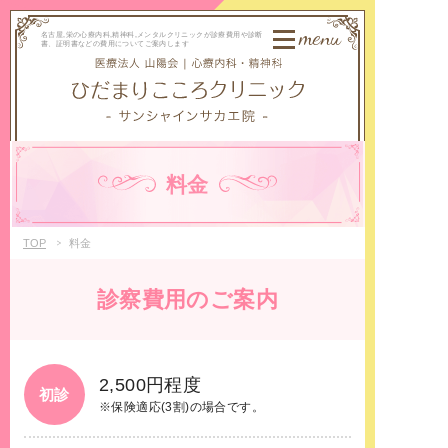
menu
名古屋,栄の心療内科,精神科,メンタルクリニックが診療費用や診断
書、証明書などの費用についてご案内します
料金
TOP
料金
診察費用のご案内
2,500円程度
初診
※保険適応(3割)の場合です。