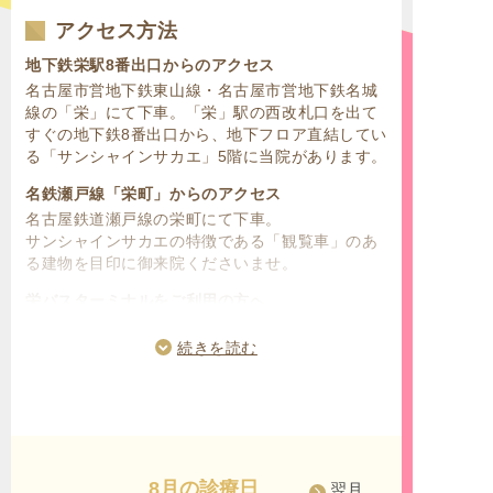
アクセス方法
地下鉄栄駅8番出口からのアクセス
名古屋市営地下鉄東山線・名古屋市営地下鉄名城
線の「栄」にて下車。「栄」駅の西改札口を出て
すぐの地下鉄8番出口から、地下フロア直結してい
る「サンシャインサカエ」5階に当院があります。
名鉄瀬戸線「栄町」からのアクセス
名古屋鉄道瀬戸線の栄町にて下車。
サンシャインサカエの特徴である「観覧車」のあ
る建物を目印に御来院くださいませ。
栄バスターミナルをご利用の方へ
名古屋鉄道の名鉄バスセンター、名古屋市営バス
センターのターミナル停留所が「栄」にございま
続きを読む
す。名古屋市中区、東区、西区、北区、南区、千
種区、名東区、守山区、昭和区、天白区、中村
区、中川区、熱田区、瑞穂区、緑区、港区の名古
屋市内にお住いの方はもちろんのこと、名古屋市
周辺の市にお住いの方からもご利用して頂きやす
いです。
8月の診療日
翌月