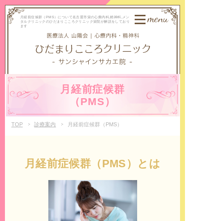
menu
月経前症候群（PMS）について名古屋市栄の心療内科,精神科,メン
タルクリニックのひだまりこころクリニック栄院が解説をしており
ます
月経前症候群
（PMS）
TOP
診療案内
月経前症候群（PMS）
月経前症候群（PMS）とは