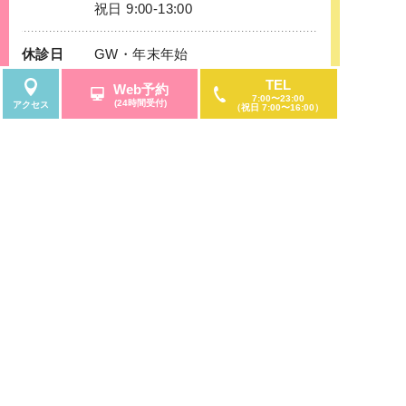
祝日 9:00-13:00
休診日
GW・年末年始
TEL
Web予約
7:00〜23:00
(24時間受付)
アクセス
（祝日 7:00〜16:00）
大きな地図を表示する
アクセス方法
地下鉄栄駅8番出口からのアクセス
名古屋市営地下鉄東山線・名古屋市営地下鉄名城