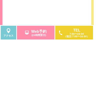
TEL
Web予約
7:00〜23:00
(24時間受付)
アクセス
（祝日 7:00〜16:00）
大きな地図を表示する
アクセス方法
地下鉄栄駅8番出口からのアクセス
名古屋市営地下鉄東山線・名古屋市営地下鉄名城
線の「栄」にて下車。「栄」駅の西改札口を出て
すぐの地下鉄8番出口から、地下フロア直結してい
る「サンシャインサカエ」5階に当院があります。
名鉄瀬戸線「栄町」からのアクセス
名古屋鉄道瀬戸線の栄町にて下車。
サンシャインサカエの特徴である「観覧車」のあ