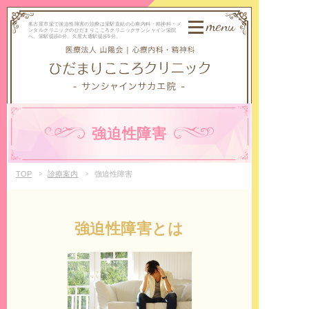
menu
名古屋市栄で強迫性障害の治療は栄駅直結の心療内科・精神科・メ
ンタルクリニックのひだまりこころクリニックサンシャイン栄院
へ。栄駅徒歩0分、久屋大通駅徒歩5分。
強迫性障害
TOP
診療案内
強迫性障害
強迫性障害とは