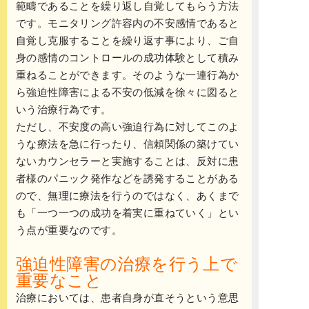
範疇であることを繰り返し自覚してもらう方法
です。モニタリング許容内の不安感情であると
自覚し克服することを繰り返す事により、ご自
身の感情のコントロールの成功体験として積み
重ねることができます。そのような一連行為か
ら強迫性障害による不安の低減を徐々に図ると
いう治療行為です。
ただし、不安度の高い強迫行為に対してこのよ
うな療法を急に行ったり、信頼関係の築けてい
ないカウンセラーと実施することは、反対に患
者様のパニック発作などを誘発することがある
ので、無理に療法を行うのではなく、あくまで
も「一つ一つの成功を着実に重ねていく」とい
う点が重要なのです。
強迫性障害の治療を行う上で
重要なこと
治療においては、患者自身が直そうという意思