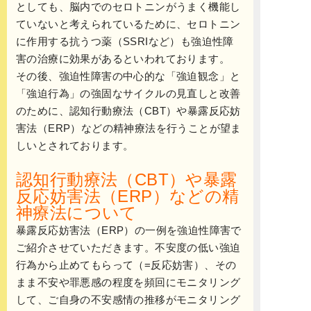
としても、脳内でのセロトニンがうまく機能し
ていないと考えられているために、セロトニン
に作用する抗うつ薬（SSRIなど）も強迫性障
害の治療に効果があるといわれております。
その後、強迫性障害の中心的な「強迫観念」と
「強迫行為」の強固なサイクルの見直しと改善
のために、認知行動療法（CBT）や暴露反応妨
害法（ERP）などの精神療法を行うことが望ま
しいとされております。
認知行動療法（CBT）や暴露
反応妨害法（ERP）などの精
神療法について
暴露反応妨害法（ERP）の一例を強迫性障害で
ご紹介させていただきます。不安度の低い強迫
行為から止めてもらって（=反応妨害）、その
まま不安や罪悪感の程度を頻回にモニタリング
して、ご自身の不安感情の推移がモニタリング