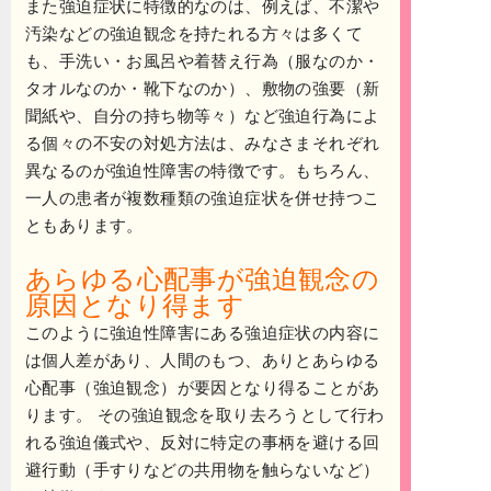
また強迫症状に特徴的なのは、例えば、不潔や
汚染などの強迫観念を持たれる方々は多くて
も、手洗い・お風呂や着替え行為（服なのか・
タオルなのか・靴下なのか）、敷物の強要（新
聞紙や、自分の持ち物等々）など強迫行為によ
る個々の不安の対処方法は、みなさまそれぞれ
異なるのが強迫性障害の特徴です。もちろん、
一人の患者が複数種類の強迫症状を併せ持つこ
ともあります。
あらゆる心配事が強迫観念の
原因となり得ます
このように強迫性障害にある強迫症状の内容に
は個人差があり、人間のもつ、ありとあらゆる
心配事（強迫観念）が要因となり得ることがあ
ります。 その強迫観念を取り去ろうとして行わ
れる強迫儀式や、反対に特定の事柄を避ける回
避行動（手すりなどの共用物を触らないなど）