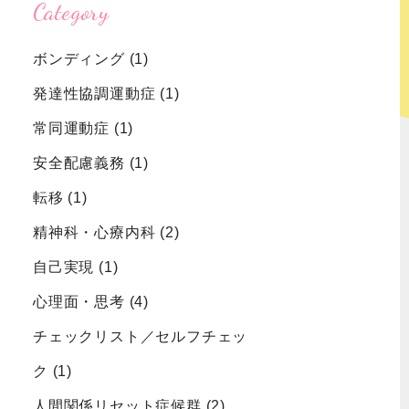
Category
ボンディング
(1)
強迫性障害
認知症
発達性協調運動症
(1)
むずむず脚
症候群
常同運動症
(1)
安全配慮義務
(1)
転移
(1)
精神科・心療内科
(2)
自己実現
(1)
心理面・思考
(4)
チェックリスト／セルフチェッ
ク
(1)
人間関係リセット症候群
(2)