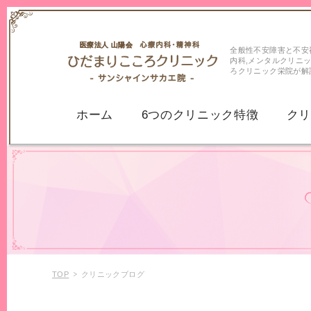
全般性不安障害と不安
内科,メンタルクリニ
ろクリニック栄院が解
ホーム
6つのクリニック特徴
ク
うつ病
うつ病
気分変調症・持
パニック症
パニック障害
不安症
不安神経症
TOP
クリニックブログ
全般性不安障害