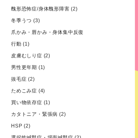
醜形恐怖症/身体醜形障害
(2)
冬季うつ
(3)
爪かみ・唇かみ・身体集中反復
行動
(1)
皮膚むしり症
(2)
男性更年期
(1)
抜毛症
(2)
ためこみ症
(4)
買い物依存症
(1)
カタトニア・緊張病
(2)
HSP
(2)
選択性緘黙症・場面緘黙症
(2)