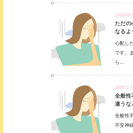
2020.03.
ただの
なるよ
心配し
です。
ら…
2019.12.2
全般性
違うな
全般性
不安神