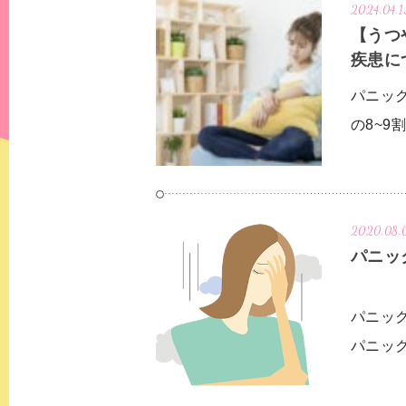
発達障害
大人の発達障害
2024.04.1
【うつ
疾患に
その他
適応障害
パニッ
月経前症候群（
の8~
2020.08.
パニッ
パニッ
パニッ