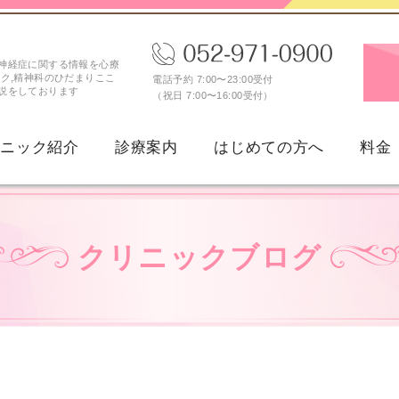
神経症に関する情報を心療
ック,精神科のひだまりここ
電話予約 7:00〜23:00受付
説をしております
（祝日 7:00〜16:00受付）
リニック紹介
診療案内
はじめての方へ
料金
新型うつ病
女性のうつ病
クリニックブログ
続性抑うつ障害
月経前不快気分障害（PM
パニック障害
不安障害・不安症
広場恐怖症
限局性恐怖症