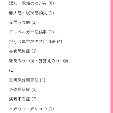
認知・認知のゆがみ
(6)
離人感・現実感消失
(1)
仮面うつ病
(1)
アスペルガー症候群
(1)
抑うつ障害群の特定用語
(4)
会食恐怖症
(1)
微笑みうつ病・ほほえみうつ病
(1)
重篤気分調節症
(2)
身体症状症
(1)
病気不安症
(2)
不妊うつ・妊活うつ
(1)