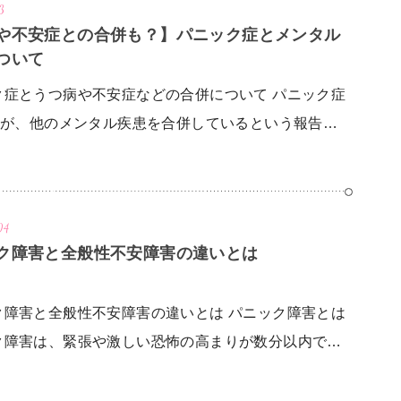
ADHD・注意
アスペルガー
3
欠陥多動性障害
症候群
や不安症との合併も？】パニック症とメンタル
ついて
不眠症・睡眠障害
自律神経失調症
ク症とうつ病や不安症などの合併について パニック症
PMS）
統合失調症
双極性障害
9割が、他のメンタル疾患を合併しているという報告…
04
ク障害と全般性不安障害の違いとは
ク障害と全般性不安障害の違いとは パニック障害とは
ク障害は、緊張や激しい恐怖の高まりが数分以内で…