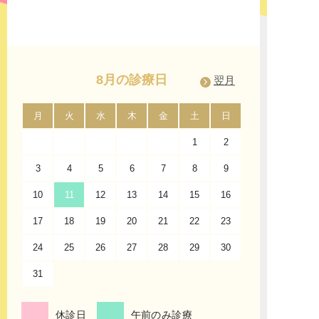
す。名古屋市中区、東区、西区、北区、南区、千
種区、名東区、守山区、昭和区、天白区、中村
区、中川区、熱田区、瑞穂区、緑区、港区の名古
屋市内にお住いの方はもちろんのこと、名古屋市
周辺の市にお住いの方からもご利用して頂きやす
いです。
8月の診療日
翌月
「久屋大通」「矢場町」「伏見」からのアクセス
名古屋市営地下鉄桜通線「久屋大通」駅、名城線
月
火
水
木
金
土
日
月
「矢場町」駅、鶴舞線「伏見」駅からもアクセス
1
2
して頂きやすく、地上からは「錦通」と「大津
通」の交差点にある「観覧車」を目印に来院くだ
3
4
5
6
7
8
9
7
さいませ。「サンシャインサカエ」は栄地下街に
も直結しております。
10
11
12
13
14
15
16
14
17
診療案内
18
19
20
21
22
23
21
うつ病・不安症・パニック症・不眠症の診療に対
24
25
26
27
28
29
30
28
応
31
当院は、うつ病や不安症・パニック症・不眠症、
睡眠障害の診療だけではなく、適応障害・新型う
つ病・女性のうつ病・仮面うつ病・自律神経失調
休診日
午前のみ診療
症、発達障害・ADHD、アスペルガー症候群、強