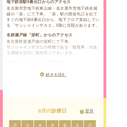
地下鉄栄駅8番出口からのアクセス
名古屋市営地下鉄東山線・名古屋市営地下鉄名城
線の「栄」にて下車。「栄」駅の西改札口を出て
すぐの地下鉄8番出口から、地下フロア直結してい
る「サンシャインサカエ」5階に当院があります。
名鉄瀬戸線「栄町」からのアクセス
名古屋鉄道瀬戸線の栄町にて下車。
サンシャインサカエの特徴である「観覧車」のあ
る建物を目印に御来院くださいませ。
栄バスターミナルをご利用の方へ
名古屋鉄道の名鉄バスセンター、名古屋市営バス
センターのターミナル停留所が「栄」にございま
続きを読む
す。名古屋市中区、東区、西区、北区、南区、千
種区、名東区、守山区、昭和区、天白区、中村
区、中川区、熱田区、瑞穂区、緑区、港区の名古
屋市内にお住いの方はもちろんのこと、名古屋市
周辺の市にお住いの方からもご利用して頂きやす
いです。
8月の診療日
翌月
「久屋大通」「矢場町」「伏見」からのアクセス
名古屋市営地下鉄桜通線「久屋大通」駅、名城線
月
火
水
木
金
土
日
月