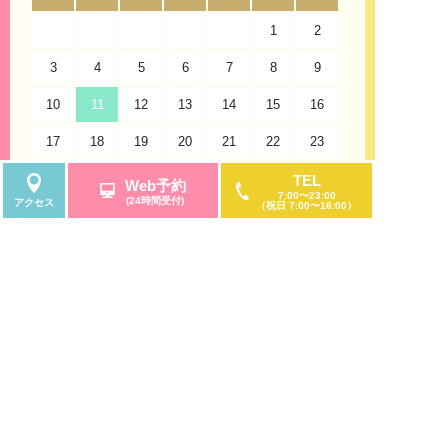
「矢場町」駅、鶴舞線「伏見」駅からもアクセス
1
2
して頂きやすく、地上からは「錦通」と「大津
通」の交差点にある「観覧車」を目印に来院くだ
3
4
5
6
7
8
9
7
さいませ。「サンシャインサカエ」は栄地下街に
も直結しております。
10
11
12
13
14
15
16
14
17
診療案内
18
19
20
21
22
23
21
うつ病・不安症・パニック症・不眠症の診療に対
24
25
26
27
28
29
30
28
TEL
Web予約
応
7:00〜23:00
(24時間受付)
アクセス
（祝日 7:00〜16:00）
31
当院は、うつ病や不安症・パニック症・不眠症、
睡眠障害の診療だけではなく、適応障害・新型う
つ病・女性のうつ病・仮面うつ病・自律神経失調
休診日
午前のみ診療
症、発達障害・ADHD、アスペルガー症候群、強
迫性障害、社交不安症、全般性不安障害、広場恐
怖症、限局性恐怖症、月経前症候群、月経前不快
気分障害、双極性障害、統合失調症、認知症の診
療も行う、大人のための心療内科・メンタルクリ
ニック・精神科です。