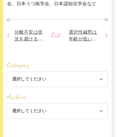
会、日本うつ病学会、日本認知症学会など
分離不安は状
選択性緘黙は
List
況を避けるこ
年齢が低いほ
とで、不安を
ど起きやすい
コントロール
していること
Category
も
Archive