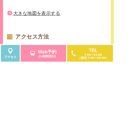
大きな地図を表示する
アクセス方法
地下鉄栄駅8番出口からのアクセス
TEL
Web予約
名古屋市営地下鉄東山線・名古屋市営地下鉄名城
7:00〜23:00
(24時間受付)
アクセス
（祝日 7:00〜16:00）
線の「栄」にて下車。「栄」駅の西改札口を出て
すぐの地下鉄8番出口から、地下フロア直結してい
る「サンシャインサカエ」5階に当院があります。
名鉄瀬戸線「栄町」からのアクセス
名古屋鉄道瀬戸線の栄町にて下車。
サンシャインサカエの特徴である「観覧車」のあ
る建物を目印に御来院くださいませ。
栄バスターミナルをご利用の方へ
名古屋鉄道の名鉄バスセンター、名古屋市営バス
センターのターミナル停留所が「栄」にございま
続きを読む
す。名古屋市中区、東区、西区、北区、南区、千