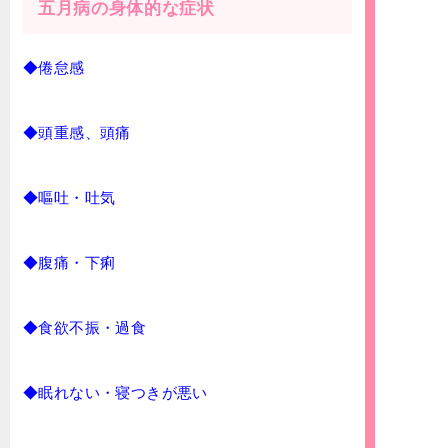
五月病の身体的な症状
◆倦怠感
◆頭重感、頭痛
◆嘔吐・吐気
◆腹痛・下痢
◆食欲不振・過食
◆眠れない・寝つきが悪い