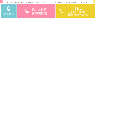
名古屋市営地下鉄東山線・名古屋市営地下鉄名城
TEL
線の「栄」にて下車。「栄」駅の西改札口を出て
Web予約
7:00〜23:00
(24時間受付)
すぐの地下鉄8番出口から、地下フロア直結してい
アクセス
（祝日 7:00〜16:00）
る「サンシャインサカエ」5階に当院があります。
名鉄瀬戸線「栄町」からのアクセス
名古屋鉄道瀬戸線の栄町にて下車。
サンシャインサカエの特徴である「観覧車」のあ
る建物を目印に御来院くださいませ。
栄バスターミナルをご利用の方へ
名古屋鉄道の名鉄バスセンター、名古屋市営バス
センターのターミナル停留所が「栄」にございま
続きを読む
す。名古屋市中区、東区、西区、北区、南区、千
種区、名東区、守山区、昭和区、天白区、中村
区、中川区、熱田区、瑞穂区、緑区、港区の名古
屋市内にお住いの方はもちろんのこと、名古屋市
周辺の市にお住いの方からもご利用して頂きやす
いです。
8月の診療日
翌月
「久屋大通」「矢場町」「伏見」からのアクセス
名古屋市営地下鉄桜通線「久屋大通」駅、名城線
月
火
水
木
金
土
日
月
「矢場町」駅、鶴舞線「伏見」駅からもアクセス