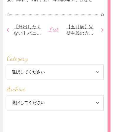
【外出したく
【五月病】完
List
ない】パニッ
璧主義の方は
ク症による行
ご注意
動の変容と
は？
Category
Archive