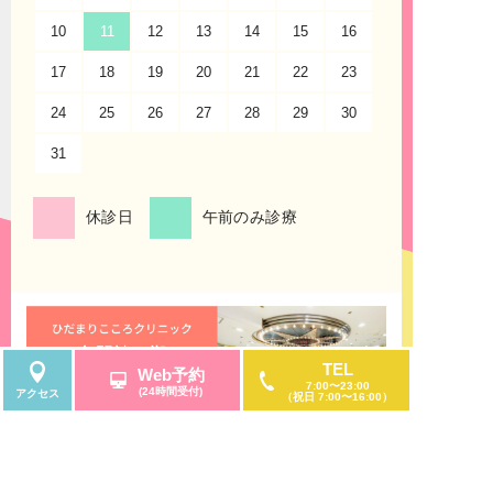
も直結しております。
10
11
12
13
14
15
16
14
17
診療案内
18
19
20
21
22
23
21
うつ病・不安症・パニック症・不眠症の診療に対
24
25
26
27
28
29
30
28
応
31
当院は、うつ病や不安症・パニック症・不眠症、
睡眠障害の診療だけではなく、適応障害・新型う
つ病・女性のうつ病・仮面うつ病・自律神経失調
休診日
午前のみ診療
症、発達障害・ADHD、アスペルガー症候群、強
迫性障害、社交不安症、全般性不安障害、広場恐
怖症、限局性恐怖症、月経前症候群、月経前不快
気分障害、双極性障害、統合失調症、認知症の診
療も行う、大人のための心療内科・メンタルクリ
ニック・精神科です。
TEL
Web予約
7:00〜23:00
(24時間受付)
アクセス
（祝日 7:00〜16:00）