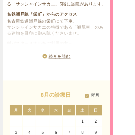
る「サンシャインサカエ」5階に当院があります。
名鉄瀬戸線「栄町」からのアクセス
名古屋鉄道瀬戸線の栄町にて下車。
サンシャインサカエの特徴である「観覧車」のあ
る建物を目印に御来院くださいませ。
栄バスターミナルをご利用の方へ
名古屋鉄道の名鉄バスセンター、名古屋市営バス
センターのターミナル停留所が「栄」にございま
続きを読む
す。名古屋市中区、東区、西区、北区、南区、千
種区、名東区、守山区、昭和区、天白区、中村
区、中川区、熱田区、瑞穂区、緑区、港区の名古
屋市内にお住いの方はもちろんのこと、名古屋市
周辺の市にお住いの方からもご利用して頂きやす
いです。
8月の診療日
翌月
「久屋大通」「矢場町」「伏見」からのアクセス
名古屋市営地下鉄桜通線「久屋大通」駅、名城線
月
火
水
木
金
土
日
月
「矢場町」駅、鶴舞線「伏見」駅からもアクセス
1
2
して頂きやすく、地上からは「錦通」と「大津
通」の交差点にある「観覧車」を目印に来院くだ
3
4
5
6
7
8
9
7
さいませ。「サンシャインサカエ」は栄地下街に