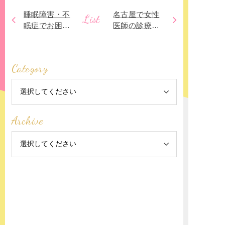
睡眠障害・不
名古屋で女性
List
眠症でお困り
医師の診療す
ではありませ
る心療内科・
んか？不眠が
精神科をお探
及ぼす体への
しではありま
Category
影響や治療法
せんか？
についてご説
明いたします
Archive