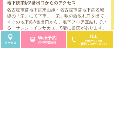
地下鉄栄駅8番出口からのアクセス
名古屋市営地下鉄東山線・名古屋市営地下鉄名城
線の「栄」にて下車。「栄」駅の西改札口を出て
すぐの地下鉄8番出口から、地下フロア直結してい
る「サンシャインサカエ」5階に当院があります。
TEL
Web予約
名鉄瀬戸線「栄町」からのアクセス
7:00〜23:00
(24時間受付)
アクセス
（祝日 7:00〜16:00）
名古屋鉄道瀬戸線の栄町にて下車。
サンシャインサカエの特徴である「観覧車」のあ
る建物を目印に御来院くださいませ。
栄バスターミナルをご利用の方へ
名古屋鉄道の名鉄バスセンター、名古屋市営バス
センターのターミナル停留所が「栄」にございま
続きを読む
す。名古屋市中区、東区、西区、北区、南区、千
種区、名東区、守山区、昭和区、天白区、中村
区、中川区、熱田区、瑞穂区、緑区、港区の名古
屋市内にお住いの方はもちろんのこと、名古屋市
周辺の市にお住いの方からもご利用して頂きやす
いです。
8月の診療日
翌月
「久屋大通」「矢場町」「伏見」からのアクセス
名古屋市営地下鉄桜通線「久屋大通」駅、名城線
月
火
水
木
金
土
日
月