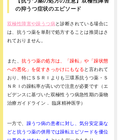
【抗うつ薬の処方の注意】双極性障害
の抑うつ症状のエピソード
双極性障害や躁うつ病
と診断されている場合に
は、抗うつ薬を単剤で処方することは推奨はさ
れておりません。
また、
抗うつ薬の処方は、「躁転」や「躁状態
への悪化」を促すきっかけにもなる
と言われて
おり、特にＳＳＲＩよりも三環系抗うつ薬・Ｓ
ＮＲＩの躁転率が高いので注意が必要です（エ
ビデンスに基づいた双極性うつ病急性期の薬物
治療ガイドライン． 臨床精神医学）
一方で、
躁うつ病の患者に対し、気分安定薬な
どと抗うつ薬の併用では躁転エピソードを優位