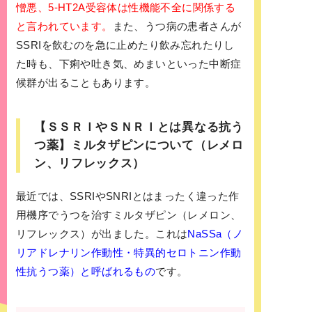
憎悪、5-HT2A受容体は性機能不全に関係する
と言われています。
また、うつ病の患者さんが
SSRIを飲むのを急に止めたり飲み忘れたりし
た時も、下痢や吐き気、めまいといった中断症
候群が出ることもあります。
【ＳＳＲＩやＳＮＲＩとは異なる抗う
つ薬】ミルタザピンについて（レメロ
ン、リフレックス）
最近では、SSRIやSNRIとはまったく違った作
用機序でうつを治すミルタザピン（レメロン、
リフレックス）が出ました。これは
NaSSa（ノ
リアドレナリン作動性・特異的セロトニン作動
性抗うつ薬）と呼ばれるもの
です。