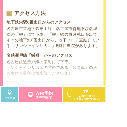
アクセス方法
地下鉄栄駅8番出口からのアクセス
名古屋市営地下鉄東山線・名古屋市営地下鉄名城
線の「栄」にて下車。「栄」駅の西改札口を出て
すぐの地下鉄8番出口から、地下フロア直結してい
る「サンシャインサカエ」5階に当院があります。
名鉄瀬戸線「栄町」からのアクセス
名古屋鉄道瀬戸線の栄町にて下車。
サンシャインサカエの特徴である「観覧車」のあ
る建物を目印に御来院くださいませ。
栄バスターミナルをご利用の方へ
名古屋鉄道の名鉄バスセンター、名古屋市営バス
TEL
Web予約
センターのターミナル停留所が「栄」にございま
続きを読む
7:00〜23:00
(24時間受付)
アクセス
（祝日 7:00〜16:00）
す。名古屋市中区、東区、西区、北区、南区、千
種区、名東区、守山区、昭和区、天白区、中村
区、中川区、熱田区、瑞穂区、緑区、港区の名古
屋市内にお住いの方はもちろんのこと、名古屋市
周辺の市にお住いの方からもご利用して頂きやす