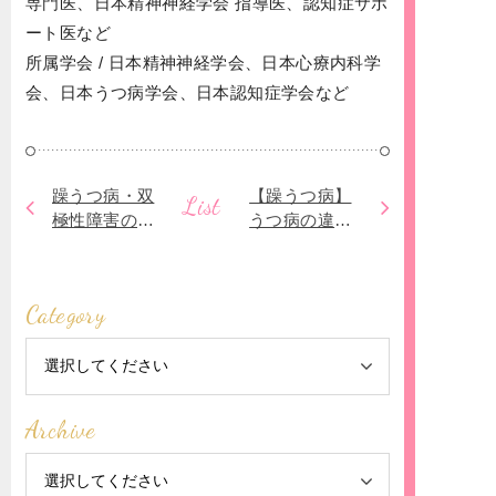
専門医、日本精神神経学会 指導医、認知症サポ
ート医など
所属学会 / 日本精神神経学会、日本心療内科学
会、日本うつ病学会、日本認知症学会など
躁うつ病・双
【躁うつ病】
List
極性障害の治
うつ病の違い
療薬である抗
と、薬物以外
精神病薬とは
の治療につい
て解説してお
Category
ります
Archive