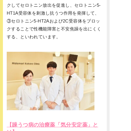
クしてセロトニン放出を促進し、セロトニン5-
HT1A受容体を刺激し抗うつ作用を発揮して、
③セロトニン5-HT2Aおよび2C受容体をブロッ
クすることで性機能障害と不安焦躁を出にくく
する、といわれています。
【躁うつ病の治療薬「気分安定薬」と