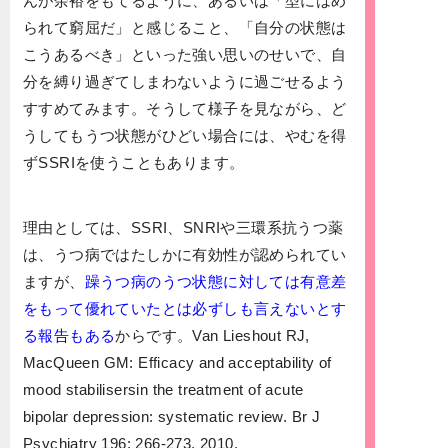
んが余裕をもてるように、あるいは「型にはめ
られて窮屈だ」と感じること、「自分の状態は
こうあるべき」といった強い思いのせいで、自
分を縛り過ぎてしまわないように過ごせるよう
すすめてみます。そうして様子を見ながら、ど
うしてもうつ状態がひどい場合には、やむを得
ずSSRIを使うこともあります。
理由としては、SSRI、SNRIや三環系抗うつ薬
は、うつ病ではたしかに有効性が認められてい
ますが、
躁うつ病のうつ状態に対しては有意差
をもって優れていたとは必ずしも言えないとす
る報告もある
からです。Van Lieshout RJ,
MacQueen GM: Efficacy and acceptability of
mood stabilisersin the treatment of acute
bipolar depression: systematic review. Br J
Psychiatry 196: 266-273, 2010.