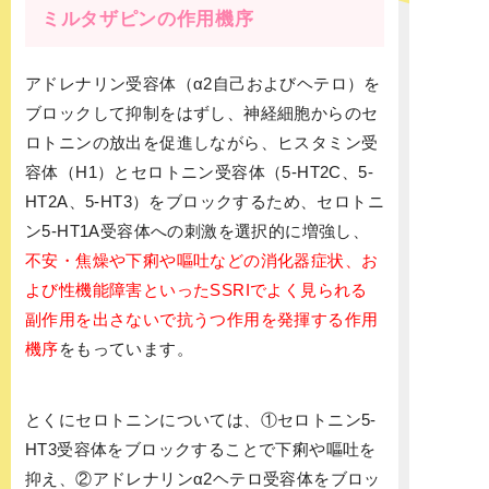
ミルタザピンの作用機序
アドレナリン受容体（α2自己およびヘテロ）を
ブロックして抑制をはずし、神経細胞からのセ
ロトニンの放出を促進しながら、ヒスタミン受
容体（H1）とセロトニン受容体（5-HT2C、5-
HT2A、5-HT3）をブロックするため、セロトニ
ン5-HT1A受容体への刺激を選択的に増強し、
不安・焦燥や下痢や嘔吐などの消化器症状、お
よび性機能障害といったSSRIでよく見られる
副作用を出さないで抗うつ作用を発揮する作用
機序
をもっています。
とくにセロトニンについては、①セロトニン5-
HT3受容体をブロックすることで下痢や嘔吐を
抑え、②アドレナリンα2ヘテロ受容体をブロッ