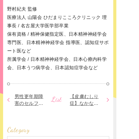
野村紀夫 監修
医療法人 山陽会 ひだまりこころクリニック 理
事長 / 名古屋大学医学部卒業
保有資格 / 精神保健指定医、日本精神神経学会
専門医、日本精神神経学会 指導医、認知症サポ
ート医など
所属学会 / 日本精神神経学会、日本心療内科学
会、日本うつ病学会、日本認知症学会など
男性更年期障
【皮膚むしり
List
害のセルフケ
症】なかなか
アのキーワー
止められない
ドはテストス
皮膚への損傷
テロン！
Category