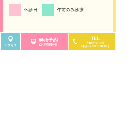
つ病・女性のうつ病・仮面うつ病・自律神経失調
休診日
午前のみ診療
症、発達障害・ADHD、アスペルガー症候群、強
迫性障害、社交不安症、全般性不安障害、広場恐
怖症、限局性恐怖症、月経前症候群、月経前不快
気分障害、双極性障害、統合失調症、認知症の診
療も行う、大人のための心療内科・メンタルクリ
TEL
Web予約
ニック・精神科です。
7:00〜23:00
(24時間受付)
アクセス
（祝日 7:00〜16:00）