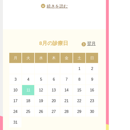
名古屋鉄道の名鉄バスセンター、名古屋市営バス
センターのターミナル停留所が「栄」にございま
続きを読む
す。名古屋市中区、東区、西区、北区、南区、千
種区、名東区、守山区、昭和区、天白区、中村
区、中川区、熱田区、瑞穂区、緑区、港区の名古
屋市内にお住いの方はもちろんのこと、名古屋市
周辺の市にお住いの方からもご利用して頂きやす
いです。
8月の診療日
翌月
「久屋大通」「矢場町」「伏見」からのアクセス
名古屋市営地下鉄桜通線「久屋大通」駅、名城線
月
火
水
木
金
土
日
月
「矢場町」駅、鶴舞線「伏見」駅からもアクセス
1
2
して頂きやすく、地上からは「錦通」と「大津
通」の交差点にある「観覧車」を目印に来院くだ
3
4
5
6
7
8
9
7
さいませ。「サンシャインサカエ」は栄地下街に
も直結しております。
10
11
12
13
14
15
16
14
17
診療案内
18
19
20
21
22
23
21
うつ病・不安症・パニック症・不眠症の診療に対
24
25
26
27
28
29
30
28
応
31
当院は、うつ病や不安症・パニック症・不眠症、
睡眠障害の診療だけではなく、適応障害・新型う