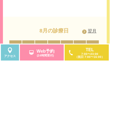
種区、名東区、守山区、昭和区、天白区、中村
区、中川区、熱田区、瑞穂区、緑区、港区の名古
屋市内にお住いの方はもちろんのこと、名古屋市
周辺の市にお住いの方からもご利用して頂きやす
いです。
8月の診療日
翌月
「久屋大通」「矢場町」「伏見」からのアクセス
名古屋市営地下鉄桜通線「久屋大通」駅、名城線
月
火
水
木
金
土
日
月
TEL
Web予約
「矢場町」駅、鶴舞線「伏見」駅からもアクセス
7:00〜23:00
(24時間受付)
1
2
アクセス
して頂きやすく、地上からは「錦通」と「大津
（祝日 7:00〜16:00）
通」の交差点にある「観覧車」を目印に来院くだ
3
4
5
6
7
8
9
7
さいませ。「サンシャインサカエ」は栄地下街に
も直結しております。
10
11
12
13
14
15
16
14
17
診療案内
18
19
20
21
22
23
21
うつ病・不安症・パニック症・不眠症の診療に対
24
25
26
27
28
29
30
28
応
31
当院は、うつ病や不安症・パニック症・不眠症、
睡眠障害の診療だけではなく、適応障害・新型う
つ病・女性のうつ病・仮面うつ病・自律神経失調
休診日
午前のみ診療
症、発達障害・ADHD、アスペルガー症候群、強