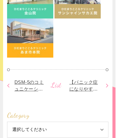
DSM‐5のコミ
【パニック症
List
ュニケーショ
になりやすい
ン障害
ストレスと
は？】パニッ
クの発症に影
Category
響する「心
因・環境的要
因」とは