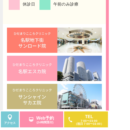
休診日
午前のみ診療
症、発達障害・ADHD、アスペルガー症候群、強
迫性障害、社交不安症、全般性不安障害、広場恐
怖症、限局性恐怖症、月経前症候群、月経前不快
気分障害、双極性障害、統合失調症、認知症の診
療も行う、大人のための心療内科・メンタルクリ
ニック・精神科です。
TEL
Web予約
7:00〜23:00
(24時間受付)
アクセス
（祝日 7:00〜16:00）