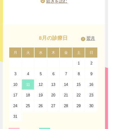
センターのターミナル停留所が「栄」にございま
続きを読む
す。名古屋市中区、東区、西区、北区、南区、千
種区、名東区、守山区、昭和区、天白区、中村
区、中川区、熱田区、瑞穂区、緑区、港区の名古
屋市内にお住いの方はもちろんのこと、名古屋市
周辺の市にお住いの方からもご利用して頂きやす
いです。
8月の診療日
翌月
「久屋大通」「矢場町」「伏見」からのアクセス
名古屋市営地下鉄桜通線「久屋大通」駅、名城線
月
火
水
木
金
土
日
月
「矢場町」駅、鶴舞線「伏見」駅からもアクセス
1
2
して頂きやすく、地上からは「錦通」と「大津
通」の交差点にある「観覧車」を目印に来院くだ
3
4
5
6
7
8
9
7
さいませ。「サンシャインサカエ」は栄地下街に
も直結しております。
10
11
12
13
14
15
16
14
17
診療案内
18
19
20
21
22
23
21
うつ病・不安症・パニック症・不眠症の診療に対
24
25
26
27
28
29
30
28
応
31
当院は、うつ病や不安症・パニック症・不眠症、
睡眠障害の診療だけではなく、適応障害・新型う
つ病・女性のうつ病・仮面うつ病・自律神経失調