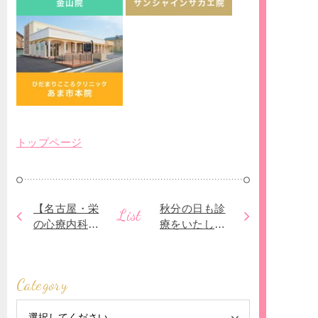
トップページ
【名古屋・栄
秋分の日も診
List
の心療内科】
療をいたしま
うつ病の急性
す｜名古屋市
期における、
栄の心療内
ご家族のサポ
科・メンタル
Category
ートについて
クリニック