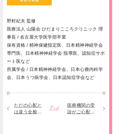
野村紀夫 監修
医療法人 山陽会 ひだまりこころクリニック 理
事長 / 名古屋大学医学部卒業
保有資格 / 精神保健指定医、日本精神神経学会
専門医、日本精神神経学会 指導医、認知症サポ
ート医など
所属学会 / 日本精神神経学会、日本心療内科学
会、日本うつ病学会、日本認知症学会など
ただの心配と
医療機関の受
List
は違う全般性
診がご心配な
不安障害！あ
方へ。新型コ
れこれ心配に
ロナ感染症に
なるようなら
対する当院の