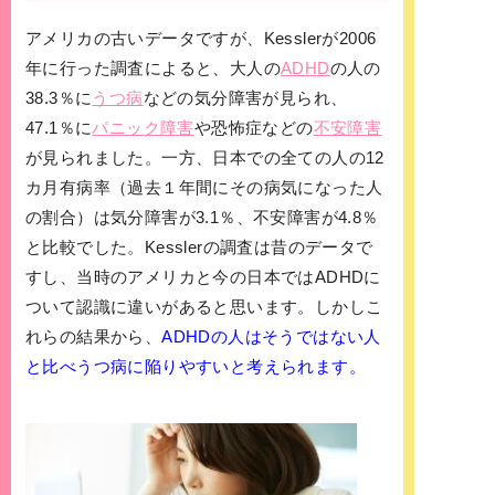
アメリカの古いデータですが、Kesslerが2006
年に行った調査によると、大人の
ADHD
の人の
38.3％に
うつ病
などの気分障害が見られ、
47.1％に
パニック障害
や恐怖症などの
不安障害
が見られました。一方、日本での全ての人の12
カ月有病率（過去１年間にその病気になった人
の割合）は気分障害が3.1％、不安障害が4.8％
と比較でした。Kesslerの調査は昔のデータで
すし、当時のアメリカと今の日本ではADHDに
ついて認識に違いがあると思います。しかしこ
れらの結果から、
ADHDの人はそうではない人
と比べうつ病に陥りやすいと考えられます。