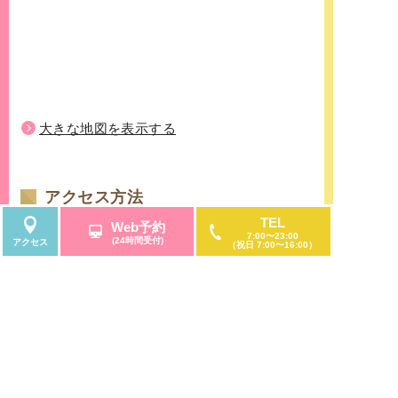
大きな地図を表示する
アクセス方法
TEL
地下鉄栄駅8番出口からのアクセス
Web予約
7:00〜23:00
(24時間受付)
アクセス
名古屋市営地下鉄東山線・名古屋市営地下鉄名城
（祝日 7:00〜16:00）
線の「栄」にて下車。「栄」駅の西改札口を出て
すぐの地下鉄8番出口から、地下フロア直結してい
る「サンシャインサカエ」5階に当院があります。
名鉄瀬戸線「栄町」からのアクセス
名古屋鉄道瀬戸線の栄町にて下車。
サンシャインサカエの特徴である「観覧車」のあ
る建物を目印に御来院くださいませ。