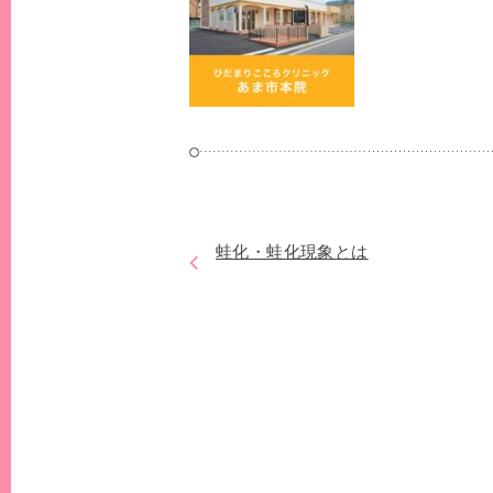
蛙化・蛙化現象とは