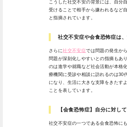
こうした社交不安の背景には、自分
受けることで相手から嫌われるなど
と指摘されています。
社交不安症や会食恐怖症は、
さらに
社交不安症
では問題の発生か
問題が深刻化しやすいとの指摘もあ
のは進学や就職など社会活動が本格化
療機関に受診や相談に訪れるのは30
になり、生活に大きな支障をきたす
ことを表しています。
【会食恐怖症】自分に対して
社交不安症の一つである会食恐怖に