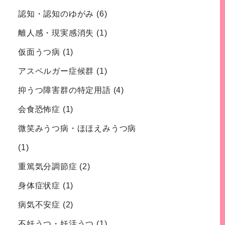
認知・認知のゆがみ
(6)
離人感・現実感消失
(1)
仮面うつ病
(1)
アスペルガー症候群
(1)
抑うつ障害群の特定用語
(4)
会食恐怖症
(1)
微笑みうつ病・ほほえみうつ病
(1)
重篤気分調節症
(2)
身体症状症
(1)
病気不安症
(2)
不妊うつ・妊活うつ
(1)