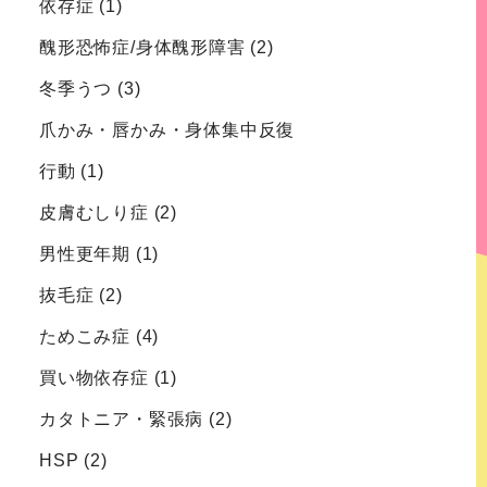
依存症
(1)
醜形恐怖症/身体醜形障害
(2)
冬季うつ
(3)
爪かみ・唇かみ・身体集中反復
行動
(1)
皮膚むしり症
(2)
男性更年期
(1)
抜毛症
(2)
ためこみ症
(4)
買い物依存症
(1)
カタトニア・緊張病
(2)
HSP
(2)