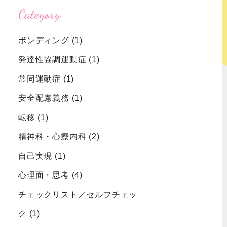
Category
強迫性障害
認知症
ボンディング
(1)
むずむず脚
発達性協調運動症
(1)
症候群
常同運動症
(1)
安全配慮義務
(1)
転移
(1)
精神科・心療内科
(2)
自己実現
(1)
心理面・思考
(4)
チェックリスト／セルフチェッ
ク
(1)