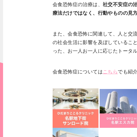
会食恐怖症の治療は、
社交不安症の治
療法だけではなく、行動やものの見
また、会食恐怖に関連して、人と交
の社会生活に影響を及ぼしているこ
った、お一人お一人に応じたトータ
会食恐怖症については
こちら
でも紹