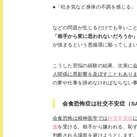
●「吐き気など身体の不調を感じる」
などの問題が生じるだけでも辛いこ
「相手から変に思われないだろうか
が強まるという悪循環に陥ってしま
こうした苦悩の経験の結果、次第に
人関係に悪影響を及ぼすこともあり
の夢や仕事を諦めなければならない
会食恐怖症は社交不安症（S
会食恐怖は精神医学では
社交不安症
価
を受ける、相手から嫌われる、恥
判断される場面を避けようとします