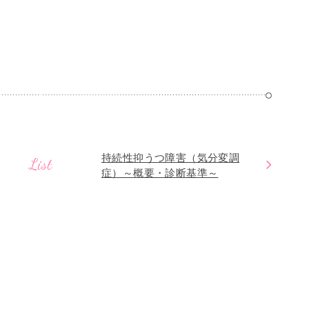
持続性抑うつ障害（気分変調
List
症）～概要・診断基準～