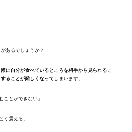
ADHD・注意
アスペルガー
欠陥多動性障害
症候群
不眠症・睡眠障害
自律神経失調症
PMS）
統合失調症
双極性障害
ジがあるでしょうか？
る際に自分が食べているところを相手から見られるこ
をすることが難しくなって
しまいます。
むことができない」
どく震える」