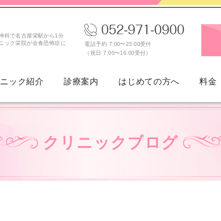
神科で名古屋栄駅から1分
ニック栄院が会食恐怖症に
電話予約 7:00〜23:00受付
（祝日 7:00〜16:00受付）
リニック紹介
診療案内
はじめての方へ
料金
新型うつ病
女性のうつ病
クリニックブログ
続性抑うつ障害
月経前不快気分障害（PM
パニック障害
不安障害・不安症
広場恐怖症
限局性恐怖症