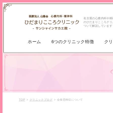
名古屋の心療内科や精
のひだまりこころクリ
ついて解説しています
ホーム
6つのクリニック特徴
ク
うつ病
うつ病
気分変調症・持
パニック症
パニック障害
不安症
不安神経症
TOP
クリニックブログ
会食恐怖症について
全般性不安障害