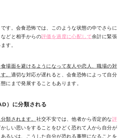
とです。会食恐怖では、このような状態の中でさらに
」
などと相手からの
評価を過度に心配して
余計に緊張
います。
会食場面を避けるようになって友人や恋人、職場の対
ます。
適切な対応が遅れると、会食恐怖によって自分
事態にまで発展することもあります。
AD）に分類される
に分類されます。
社交不安では、他者から否定的な
評
ずかしい思いをすることをひどく恐れて人から自分が
。あるいは、こうした自分が恐れる事態になることを