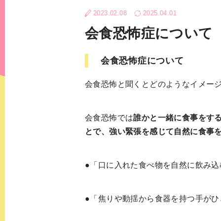
発達障害
大人の発達障害
2023.02.08
2025.04.01
会食恐怖症について
その他
適応障害
月経前症候群（
会食恐怖症について
会食恐怖と聞くとどのようなイメー
会食恐怖では
誰かと一緒に食事をす
とで、強い緊張を感じて自然に食事
●「口に入れた食べ物を自然に飲み込
●「焦りや動揺から食器を持つ手がひ