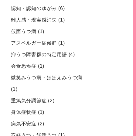
認知・認知のゆがみ
(6)
離人感・現実感消失
(1)
仮面うつ病
(1)
アスペルガー症候群
(1)
抑うつ障害群の特定用語
(4)
会食恐怖症
(1)
微笑みうつ病・ほほえみうつ病
(1)
重篤気分調節症
(2)
身体症状症
(1)
病気不安症
(2)
不妊うつ・妊活うつ
(1)