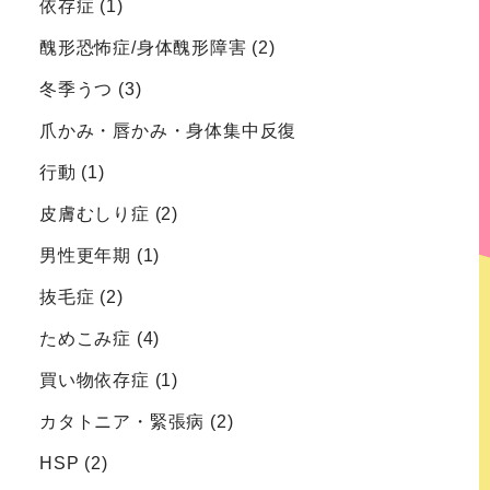
依存症
(1)
醜形恐怖症/身体醜形障害
(2)
冬季うつ
(3)
爪かみ・唇かみ・身体集中反復
行動
(1)
皮膚むしり症
(2)
男性更年期
(1)
抜毛症
(2)
ためこみ症
(4)
買い物依存症
(1)
カタトニア・緊張病
(2)
HSP
(2)