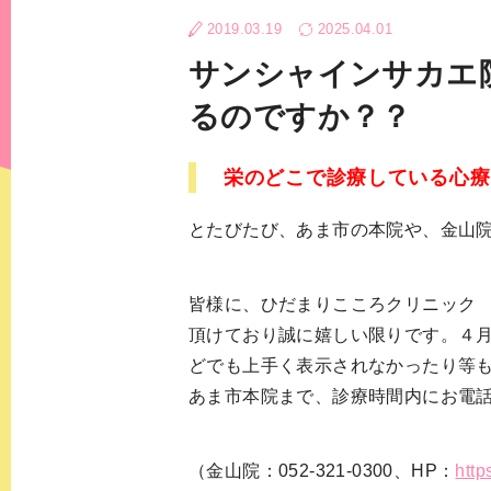
発達障害
大人の発達障害
2019.03.19
2025.04.01
サンシャインサカエ
その他
適応障害
るのですか？？
月経前症候群（
栄のどこで診療している心療
とたびたび、あま市の本院や、金山
皆様に、ひだまりこころクリニック
頂けており誠に嬉しい限りです。４
どでも上手く表示されなかったり等
あま市本院まで、診療時間内にお電
（金山院：052-321-0300、HP：
http