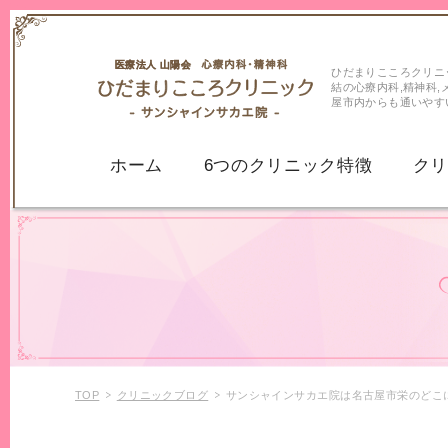
ひだまりこころクリニ
結の心療内科,精神科,
屋市内からも通いやす
ホーム
6つのクリニック特徴
ク
うつ病
うつ病
気分変調症・持
パニック症
パニック障害
不安症
不安神経症
TOP
クリニックブログ
サンシャインサカエ院は名古屋市栄のどこ
全般性不安障害