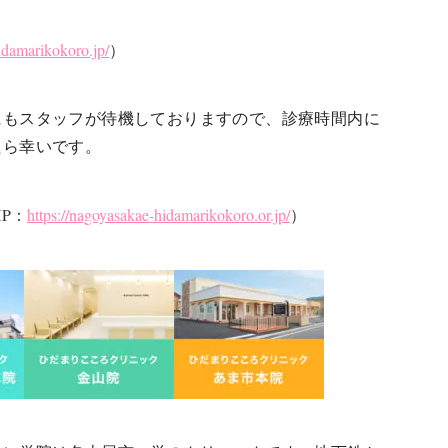
hidamarikokoro.jp/
）
にもスタッフが待機しておりますので、診療時間内に
たら幸いです。
HP：
https://nagoyasakae-hidamarikokoro.or.jp/
）