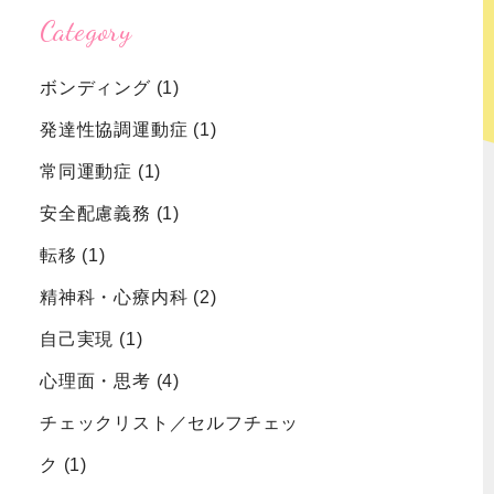
Category
強迫性障害
認知症
ボンディング
(1)
むずむず脚
発達性協調運動症
(1)
症候群
常同運動症
(1)
安全配慮義務
(1)
転移
(1)
精神科・心療内科
(2)
自己実現
(1)
心理面・思考
(4)
チェックリスト／セルフチェッ
ク
(1)