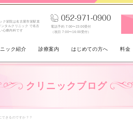
ック栄院は名古屋市栄駅直
メンタルクリニック で名古
電話予約 7:00〜23:00受付
い心療内科です
（祝日 7:00〜16:00受付）
リニック紹介
診療案内
はじめての方へ
料金
新型うつ病
女性のうつ病
クリニックブログ
続性抑うつ障害
月経前不快気分障害（PM
パニック障害
不安障害・不安症
にできるのですか？？
広場恐怖症
限局性恐怖症