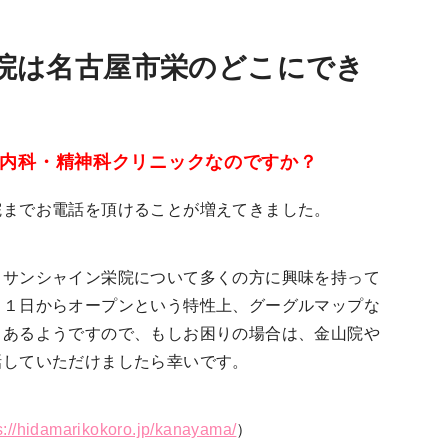
ADHD・注意
アスペルガー
欠陥多動性障害
症候群
院は名古屋市栄のどこにでき
不眠症・睡眠障害
自律神経失調症
PMS）
統合失調症
双極性障害
内科・精神科クリニックなのですか？
院までお電話を頂けることが増えてきました。
 サンシャイン栄院について多くの方に興味を持って
月１日からオープンという特性上、グーグルマップな
もあるようですので、もしお困りの場合は、金山院や
話していただけましたら幸いです。
s://hidamarikokoro.jp/kanayama/
）