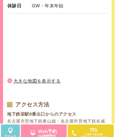
休診日
GW・年末年始
大きな地図を表示する
アクセス方法
地下鉄栄駅8番出口からのアクセス
名古屋市営地下鉄東山線・名古屋市営地下鉄名城
線の「栄」にて下車。「栄」駅の西改札口を出て
TEL
Web予約
すぐの地下鉄8番出口から、地下フロア直結してい
7:00〜23:00
(24時間受付)
アクセス