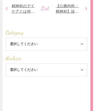
精神科のデイ
【心療内科・
List
ケアとは何で
精神科】診断
しょうか？
書を依頼した
い時には｜即
日･当日発行可
Category
Archive