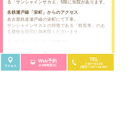
る「サンシャインサカエ」5階に当院があります。
名鉄瀬戸線「栄町」からのアクセス
名古屋鉄道瀬戸線の栄町にて下車。
サンシャインサカエの特徴である「観覧車」のあ
る建物を目印に御来院くださいませ。
栄バスターミナルをご利用の方へ
名古屋鉄道の名鉄バスセンター、名古屋市営バス
センターのターミナル停留所が「栄」にございま
続きを読む
TEL
Web予約
す。名古屋市中区、東区、西区、北区、南区、千
7:00〜23:00
(24時間受付)
アクセス
種区、名東区、守山区、昭和区、天白区、中村
（祝日 7:00〜16:00）
区、中川区、熱田区、瑞穂区、緑区、港区の名古
屋市内にお住いの方はもちろんのこと、名古屋市
周辺の市にお住いの方からもご利用して頂きやす
いです。
8月の診療日
翌月
「久屋大通」「矢場町」「伏見」からのアクセス
名古屋市営地下鉄桜通線「久屋大通」駅、名城線
月
火
水
木
金
土
日
月
「矢場町」駅、鶴舞線「伏見」駅からもアクセス
1
2
して頂きやすく、地上からは「錦通」と「大津
通」の交差点にある「観覧車」を目印に来院くだ
3
4
5
6
7
8
9
7
さいませ。「サンシャインサカエ」は栄地下街に