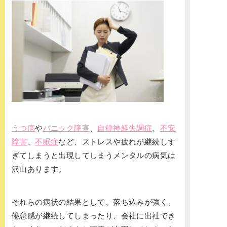
うつ病
や
パニック障害
、
自律神経失調症
、
不安
障害
、
不眠症
など、ストレスや疲れが継続しす
ぎてしまうと出現してしまうメンタルの病気は
沢山あります。
それらの病状の結果として、落ち込みが強く、
倦怠感が継続してしまったり、会社に出社でき