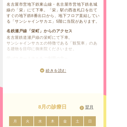
名古屋市営地下鉄東山線・名古屋市営地下鉄名城
線の「栄」にて下車。「栄」駅の西改札口を出て
すぐの地下鉄8番出口から、地下フロア直結してい
る「サンシャインサカエ」5階に当院があります。
名鉄瀬戸線「栄町」からのアクセス
名古屋鉄道瀬戸線の栄町にて下車。
サンシャインサカエの特徴である「観覧車」のあ
る建物を目印に御来院くださいませ。
栄バスターミナルをご利用の方へ
名古屋鉄道の名鉄バスセンター、名古屋市営バス
センターのターミナル停留所が「栄」にございま
続きを読む
す。名古屋市中区、東区、西区、北区、南区、千
種区、名東区、守山区、昭和区、天白区、中村
区、中川区、熱田区、瑞穂区、緑区、港区の名古
屋市内にお住いの方はもちろんのこと、名古屋市
周辺の市にお住いの方からもご利用して頂きやす
いです。
8月の診療日
翌月
「久屋大通」「矢場町」「伏見」からのアクセス
名古屋市営地下鉄桜通線「久屋大通」駅、名城線
月
火
水
木
金
土
日
月
「矢場町」駅、鶴舞線「伏見」駅からもアクセス