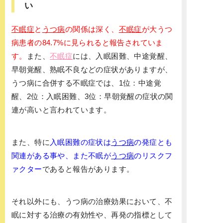
い
不眠症
と
うつ病
の関係は深く、
不眠症
が大うつ
病患者の84.7%に見られると報告されていま
す。
また、
不眠症
には、入眠困難、中途覚醒、
早朝覚醒、熟眠不良などの症状がありますが、
うつ病に合併する不眠症では、1位：中途覚
醒、2位：入眠困難、3位：早朝覚醒の症状の関
連が高いと言われています。
また、特に
入眠困難の症状は
うつ病
の発症とも
関連がある事や、また不眠が
うつ病
のリスクフ
ァクター
であると報告があります。
それ以外にも、うつ病の治療効果において、不
眠に対する治療の有効性や、再発の指標として