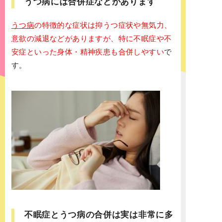
うつ病には合併症などがあります
うつ病
の特徴的な症状は抑うつ症状や無気力、
意欲の減退などがありますが、特に不眠症や不
安症といった身体・精神疾患も合併しやすい
で
す。
不眠症とうつ病の合併は実は非常に多