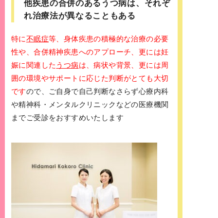
他疾患の合併のあるうつ病は、それぞ
れ治療法が異なることもある
特に
不眠症
等、身体疾患の積極的な治療の必要
性や、合併精神疾患へのアプローチ、更には妊
娠に関連した
うつ病
は、病状や背景、更には周
囲の環境やサポートに応じた判断がとても大切
です
ので、ご自身で自己判断なさらず心療内科
や精神科・メンタルクリニックなどの医療機関
までご受診をおすすめいたします