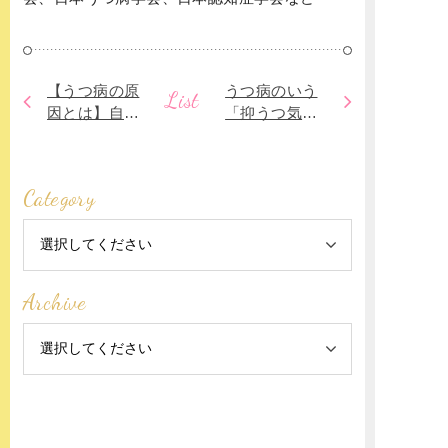
【うつ病の原
うつ病のいう
List
因とは】自分
「抑うつ気
でもストレス
分」「意欲の
の原因が思い
減退」とは何
つかないこと
でしょうか
Category
もあります
Archive