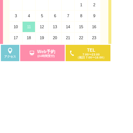
1
2
して頂きやすく、地上からは「錦通」と「大津
通」の交差点にある「観覧車」を目印に来院くだ
3
4
5
6
7
8
9
7
さいませ。「サンシャインサカエ」は栄地下街に
も直結しております。
10
11
12
13
14
15
16
14
17
診療案内
18
19
20
21
22
23
21
うつ病・不安症・パニック症・不眠症の診療に対
24
25
26
27
28
29
30
28
TEL
Web予約
応
7:00〜23:00
(24時間受付)
アクセス
（祝日 7:00〜16:00）
31
当院は、うつ病や不安症・パニック症・不眠症、
睡眠障害の診療だけではなく、適応障害・新型う
つ病・女性のうつ病・仮面うつ病・自律神経失調
休診日
午前のみ診療
症、発達障害・ADHD、アスペルガー症候群、強
迫性障害、社交不安症、全般性不安障害、広場恐
怖症、限局性恐怖症、月経前症候群、月経前不快
気分障害、双極性障害、統合失調症、認知症の診
療も行う、大人のための心療内科・メンタルクリ
ニック・精神科です。