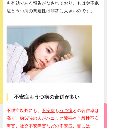
も有効である報告がなされており、もはや不眠
症とうつ病の関連性は非常に大きいのです。
不安症もうつ病の合併が多い
不眠症以外にも、
不安症
も
うつ病
との合併率は
高く、約57%の人が
パニック障害
や
全般性不安
障害
、
社交不安障害
などの
不安症
、更には